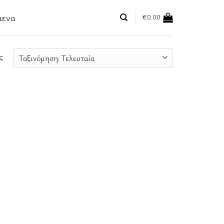
μενα
€
0.00
ς