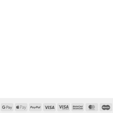
Google
Apple
PayPal
Visa
Visa
MasterCard
MasterCa
M
Pay
Pay
Electron
2