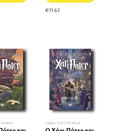
€
11.63
ΤΕΧΝΊΑ
ΞΈΝΗ ΛΟΓΟΤΕΧΝΊΑ
Πότερ και
Ο Χάρι Πότερ και