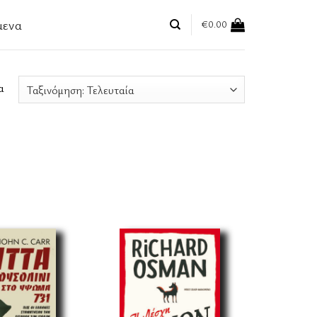
μενα
€
0.00
Sorted
α
by
latest