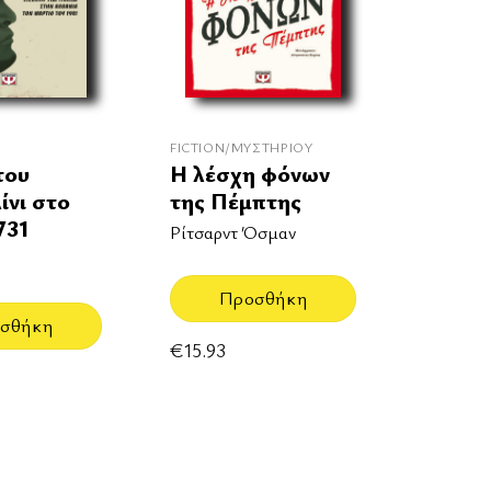
FICTION/ΜΥΣΤΗΡΊΟΥ
του
Η λέσχη φόνων
νι στο
της Πέμπτης
731
Ρίτσαρντ Όσμαν
Προσθήκη
σθήκη
€
15.93