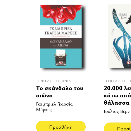
ΞΈΝΗ ΛΟΓΟΤΕΧΝΊΑ
ΞΈΝΗ ΛΟΓΟΤΕ
Το σκάνδαλο του
20.000 λε
αιώνα
κάτω από
θάλασσα
Γκαμπριέλ Γκαρσία
Μάρκες
Ιούλιος Βερν
Προσθήκη
Προσ