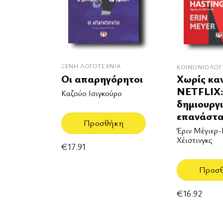
ΞΈΝΗ ΛΟΓΟΤΕΧΝΊΑ
ΚΟΙΝΩΝΙΟΛΟΓ
Οι απαρηγόρητοι
Χωρίς κα
NETFLIX:
Καζούο Ισιγκούρο
δημιουργ
επανάστ
Προσθήκη
Έριν Μέγιερ-
Χέιστινγκς
€
17.91
Προσ
€
16.92