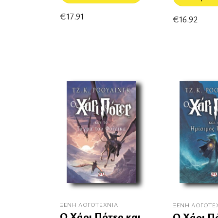
€
17.91
€
16.92
ΞΈΝΗ ΛΟΓΟΤΕΧΝΊΑ
ΞΈΝΗ ΛΟΓΟΤΕ
Ο Χάρι Πότερ και
Ο Χάρι Π