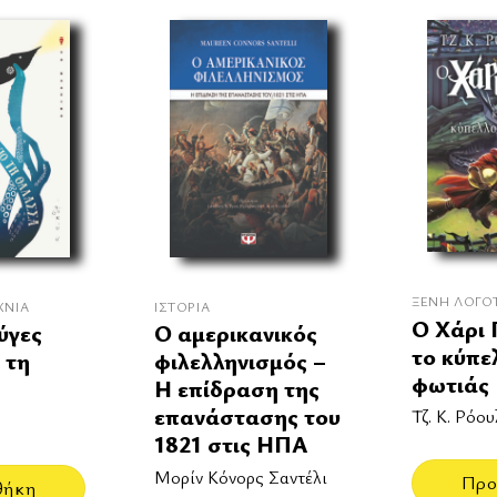
ΞΈΝΗ ΛΟΓΟ
ΧΝΊΑ
ΙΣΤΟΡΊΑ
Ο Χάρι 
ύγες
Ο αμερικανικός
το κύπε
 τη
φιλελληνισμός –
φωτιάς
Η επίδραση της
επανάστασης του
Τζ. Κ. Ρόου
1821 στις ΗΠΑ
Μορίν Κόνορς Σαντέλι
Προ
θήκη