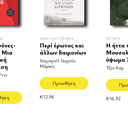
ΊΑ
ΞΈΝΗ ΛΟΓΟΤΕΧΝΊΑ
ΙΣΤΟΡΊΑ
νόνες-
Περί έρωτος και
Η ήττα 
 Μια
άλλων δαιμονίων
Μουσολί
ική
ύψωμα 
Γκαμπριέλ Γκαρσία
αση
Μάρκες
Τζον Καρ
Ριντ
Προσθήκη
Προ
€
12.96
θήκη
€
16.92