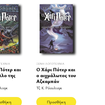
ΤΕΧΝΊΑ
ΞΈΝΗ ΛΟΓΟΤΕΧΝΊΑ
Πότερ και
Ο Χάρι Πότερ και
λλο της
ο αιχμάλωτος του
Αζκαμπάν
λινγκ
Τζ. Κ. Ρόουλινγκ
σθήκη
Προσθήκη