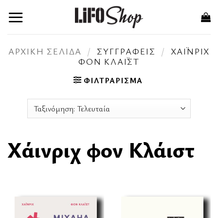
Μετάβαση
στο
περιεχόμενο
ΑΡΧΙΚΉ ΣΕΛΊΔΑ
/
ΣΥΓΓΡΑΦΕΊΣ
/
ΧΆΙΝΡΙΧ
ΦΟΝ ΚΛΆΙΣΤ
ΦΙΛΤΡΆΡΙΣΜΑ
Χάινριχ φον Κλάιστ