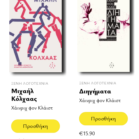
ΞΈΝΗ ΛΟΓΟΤΕΧΝΊΑ
ΞΈΝΗ ΛΟΓΟΤΕΧΝΊΑ
Μιχαήλ
Διηγήματα
Κόλχαας
Χάινριχ φον Κλάιστ
Χάινριχ φον Κλάιστ
Προσθήκη
Προσθήκη
€
15.90