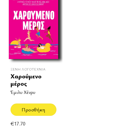
ΞΈΝΗ ΛΟΓΟΤΕΧΝΊΑ
Χαρούμενο
μέρος
Έμιλυ Χένρυ
Προσθήκη
€
17.70