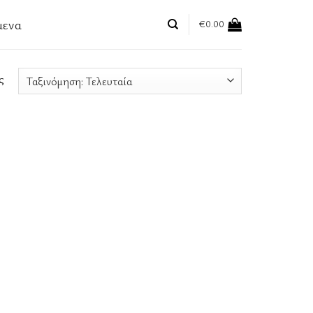
μενα
€
0.00
ς