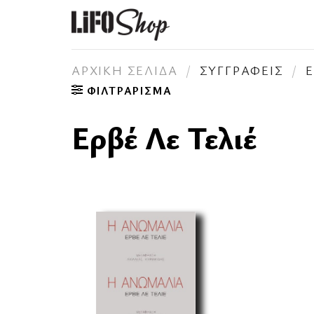
Skip
to
content
ΑΡΧΙΚΉ ΣΕΛΊΔΑ
/
ΣΥΓΓΡΑΦΕΊΣ
/
Ε
ΦΙΛΤΡΆΡΙΣΜΑ
Ερβέ Λε Τελιέ