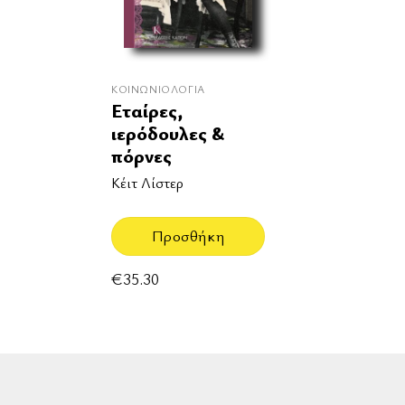
ΚΟΙΝΩΝΙΟΛΟΓΊΑ
Εταίρες,
ιερόδουλες &
πόρνες
Κέιτ Λίστερ
Προσθήκη
€
35.30