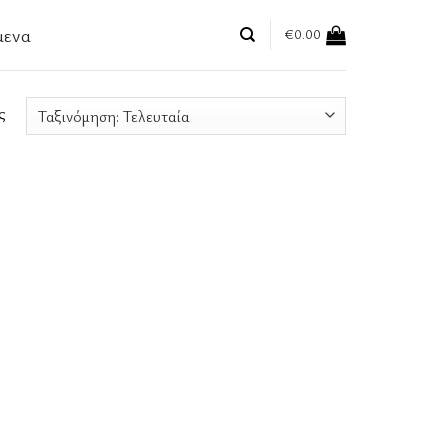
μενα
€
0.00
ς