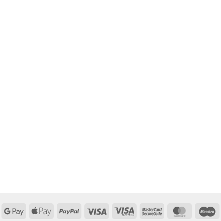
Google
Apple
PayPal
Visa
Visa
MasterCard
MasterCa
M