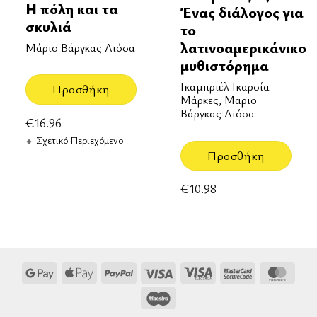
Η πόλη και τα
Ένας διάλογος για
σκυλιά
το
λατινοαμερικάνικο
Μάριο Βάργκας Λιόσα
μυθιστόρημα
Γκαμπριέλ Γκαρσία
Προσθήκη
Μάρκες, Μάριο
Βάργκας Λιόσα
€
16.96
Σχετικό Περιεχόμενο
Προσθήκη
€
10.98
Google
Apple
PayPal
Visa
Visa
MasterCard
Mast
Pay
Pay
Electron
2
Maestro