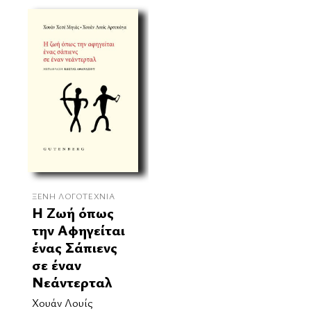
ΞΈΝΗ ΛΟΓΟΤΕΧΝΊΑ
Η Ζωή όπως
την Αφηγείται
ένας Σάπιενς
σε έναν
Νεάντερταλ
Χουάν Λουίς