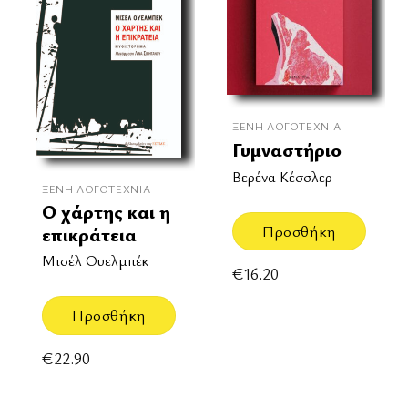
ΞΈΝΗ ΛΟΓΟΤΕΧΝΊΑ
Γυμναστήριο
Βερένα Κέσσλερ
ΞΈΝΗ ΛΟΓΟΤΕΧΝΊΑ
Ο χάρτης και η
Προσθήκη
επικράτεια
Μισέλ Ουελμπέκ
€
16.20
Προσθήκη
€
22.90