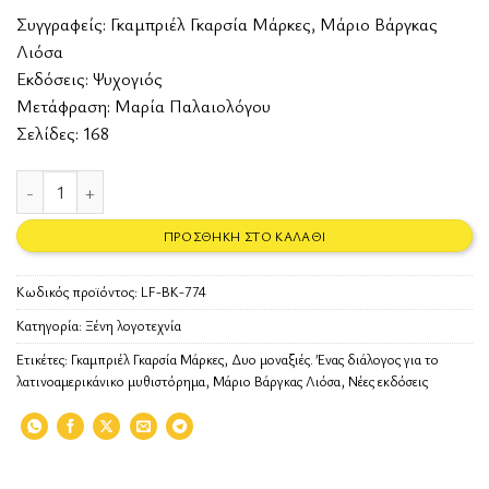
Συγγραφείς:
Γκαμπριέλ Γκαρσία Μάρκες
,
Μάριο Βάργκας
Λιόσα
Εκδόσεις:
Ψυχογιός
Μετάφραση: Μαρία Παλαιολόγου
Σελίδες: 168
Δυο μοναξιές. Ένας διάλογος για το λατινοαμερικάνικο μυθιστόρημα
ΠΡΟΣΘΉΚΗ ΣΤΟ ΚΑΛΆΘΙ
Κωδικός προϊόντος:
LF-BK-774
Κατηγορία:
Ξένη λογοτεχνία
Ετικέτες:
Γκαμπριέλ Γκαρσία Μάρκες
,
Δυο μοναξιές. Ένας διάλογος για το
λατινοαμερικάνικο μυθιστόρημα
,
Μάριο Βάργκας Λιόσα
,
Νέες εκδόσεις