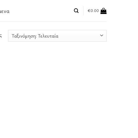
μενα
€
0.00
ς