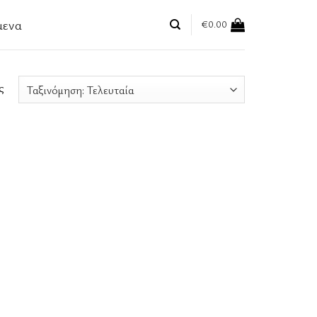
μενα
€
0.00
ς