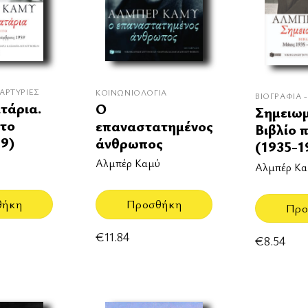
ΜΑΡΤΥΡΊΕΣ
ΚΟΙΝΩΝΙΟΛΟΓΊΑ
ΒΙΟΓΡΑΦΊΑ 
τάρια.
Ο
Σημειωμ
ίτο
επαναστατημένος
Βιβλίο 
59)
άνθρωπος
(1935-1
ύ
Αλμπέρ Καμύ
Αλμπέρ Κα
θήκη
Προσθήκη
Προ
€
11.84
€
8.54