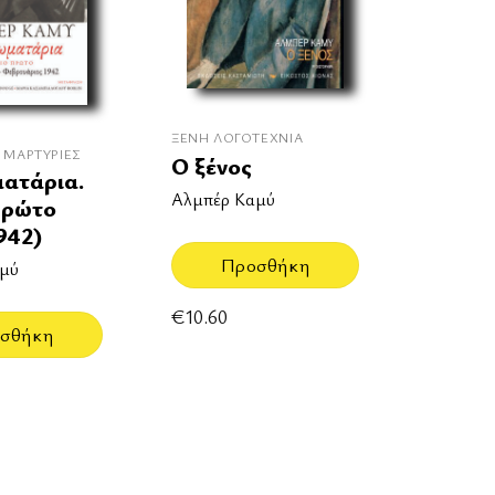
ΞΈΝΗ ΛΟΓΟΤΕΧΝΊΑ
- ΜΑΡΤΥΡΊΕΣ
Ο ξένος
ατάρια.
Αλμπέρ Καμύ
πρώτο
942)
Προσθήκη
μύ
€
10.60
σθήκη