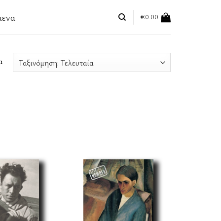
μενα
€
0.00
Sorted
α
by
latest