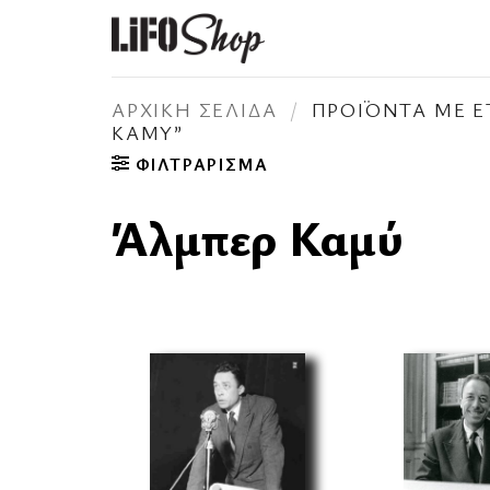
Μετάβαση
στο
περιεχόμενο
ΑΡΧΙΚΉ ΣΕΛΊΔΑ
/
ΠΡΟΪΌΝΤΑ ΜΕ Ε
ΚΑΜΎ”
ΦΙΛΤΡΆΡΙΣΜΑ
Άλμπερ Καμύ