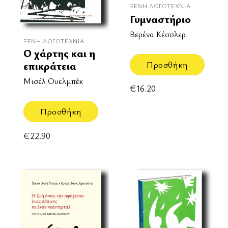
ΞΈΝΗ ΛΟΓΟΤΕΧΝΊΑ
Γυμναστήριο
Βερένα Κέσσλερ
ΞΈΝΗ ΛΟΓΟΤΕΧΝΊΑ
Ο χάρτης και η
Προσθήκη
επικράτεια
Μισέλ Ουελμπέκ
€
16.20
Προσθήκη
€
22.90