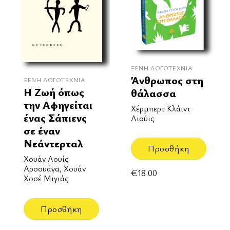
ΞΈΝΗ ΛΟΓΟΤΕΧΝΊΑ
Άνθρωπος στη
ΞΈΝΗ ΛΟΓΟΤΕΧΝΊΑ
Η Ζωή όπως
θάλασσα
την Αφηγείται
Χέρμπερτ Κλάιντ
ένας Σάπιενς
Λιούις
σε έναν
Νεάντερταλ
Προσθήκη
Χουάν Λουίς
Αρσουάγα, Χουάν
€
18.00
Χοσέ Μιγιάς
Προσθήκη