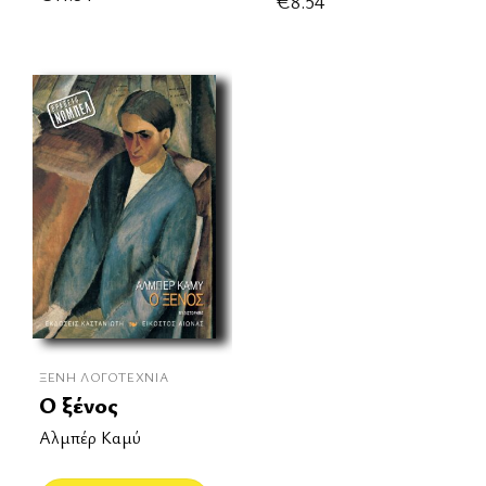
€
8.54
ΞΈΝΗ ΛΟΓΟΤΕΧΝΊΑ
Ο ξένος
Αλμπέρ Καμύ