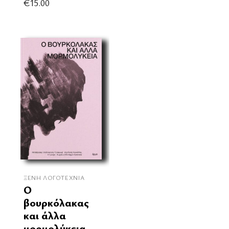
€
15.00
ΞΈΝΗ ΛΟΓΟΤΕΧΝΊΑ
Ο
βουρκόλακας
και άλλα
μορμολύκεια