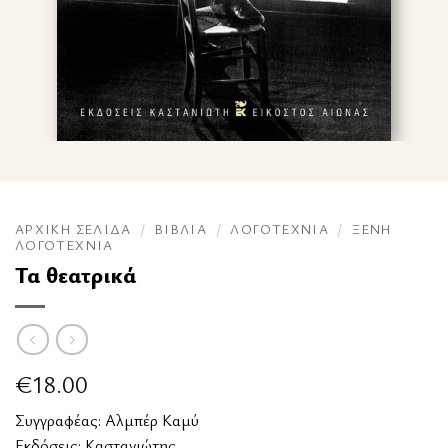
ΑΡΧΙΚΉ ΣΕΛΊΔΑ
/
ΒΙΒΛΊΑ
/
ΛΟΓΟΤΕΧΝΊΑ
/
ΞΈΝΗ
ΛΟΓΟΤΕΧΝΊΑ
Τα θεατρικά
€
18.00
Συγγραφέας:
Αλμπέρ Καμύ
Εκδόσεις:
Καστανιώτης