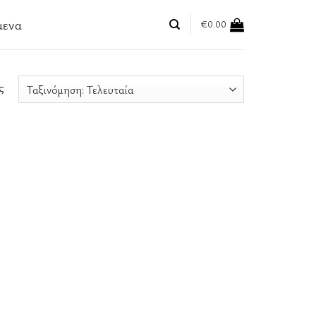
μενα
€
0.00
ς