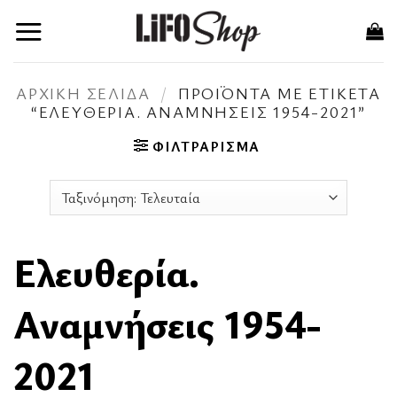
Μετάβαση
στο
περιεχόμενο
ΑΡΧΙΚΉ ΣΕΛΊΔΑ
/
ΠΡΟΪΌΝΤΑ ΜΕ ΕΤΙΚΈΤΑ
“ΕΛΕΥΘΕΡΊΑ. ΑΝΑΜΝΉΣΕΙΣ 1954-2021”
ΦΙΛΤΡΆΡΙΣΜΑ
Ελευθερία.
Αναμνήσεις 1954-
2021