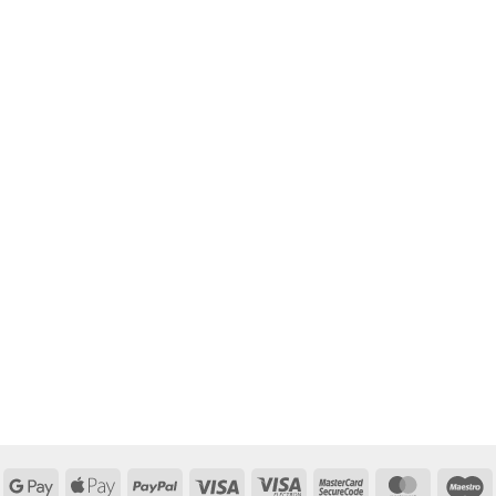
Google
Apple
PayPal
Visa
Visa
MasterCard
MasterCa
M