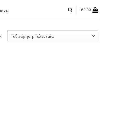
μενα
€
0.00
ς