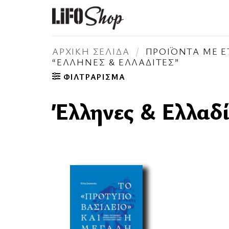
Μετάβαση
στο
περιεχόμενο
ΑΡΧΙΚΉ ΣΕΛΊΔΑ
/
ΠΡΟΪΌΝΤΑ ΜΕ Ε
“ΈΛΛΗΝΕΣ & ΕΛΛΑΔΊΤΕΣ”
ΦΙΛΤΡΆΡΙΣΜΑ
Έλληνες & Ελλαδί