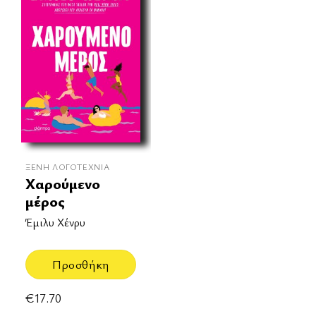
ΞΈΝΗ ΛΟΓΟΤΕΧΝΊΑ
Χαρούμενο
μέρος
Έμιλυ Χένρυ
Προσθήκη
€
17.70