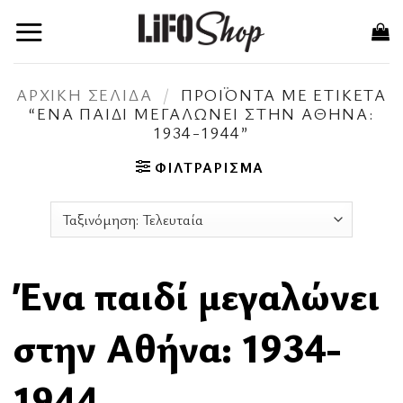
Μετάβαση
στο
περιεχόμενο
ΑΡΧΙΚΉ ΣΕΛΊΔΑ
/
ΠΡΟΪΌΝΤΑ ΜΕ ΕΤΙΚΈΤΑ
“ΈΝΑ ΠΑΙΔΊ ΜΕΓΑΛΏΝΕΙ ΣΤΗΝ ΑΘΉΝΑ:
1934-1944”
ΦΙΛΤΡΆΡΙΣΜΑ
Ένα παιδί μεγαλώνει
στην Αθήνα: 1934-
1944