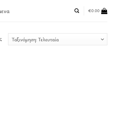
μενα
€
0.00
ς