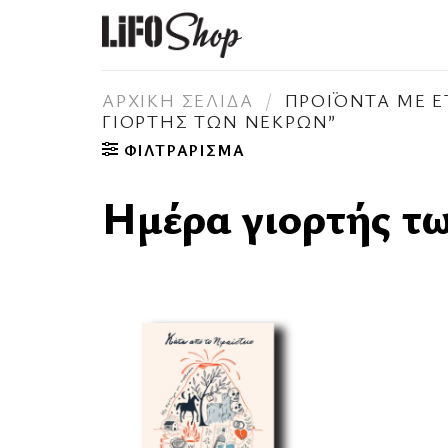
Skip
to
content
ΑΡΧΙΚΉ ΣΕΛΊΔΑ
/
ΠΡΟΪΌΝΤΑ ΜΕ Ε
ΓΙΟΡΤΉΣ ΤΩΝ ΝΕΚΡΏΝ”
ΦΙΛΤΡΆΡΙΣΜΑ
Ημέρα γιορτής τ