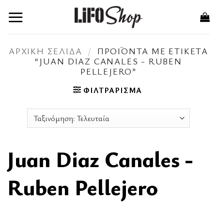
Μετάβαση
στο
περιεχόμενο
ΑΡΧΙΚΉ ΣΕΛΊΔΑ
/
ΠΡΟΪΌΝΤΑ ΜΕ ΕΤΙΚΈΤΑ
“JUAN DIAZ CANALES - RUBEN
PELLEJERO”
ΦΙΛΤΡΆΡΙΣΜΑ
Juan Diaz Canales -
Ruben Pellejero