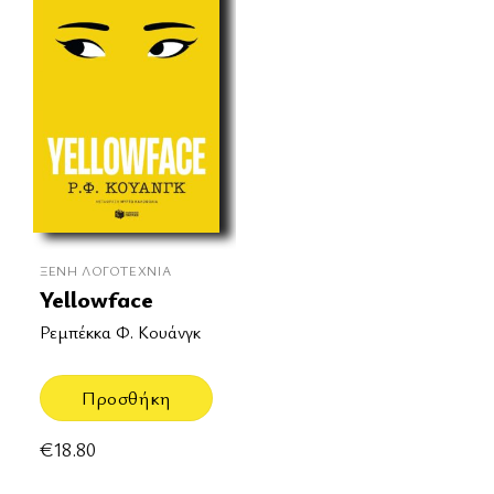
ΞΈΝΗ ΛΟΓΟΤΕΧΝΊΑ
Yellowface
Ρεμπέκκα Φ. Κουάνγκ
Προσθήκη
€
18.80