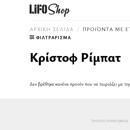
Skip
to
content
ΑΡΧΙΚΉ ΣΕΛΊΔΑ
/
ΠΡΟΪΌΝΤΑ ΜΕ ΕΤ
ΦΙΛΤΡΆΡΙΣΜΑ
Κρίστοφ Ρίμπατ
Δεν βρέθηκε κανένα προϊόν που να ταιριάζει με τη
ΤΡΌΠΟΙ ΠΛΗΡΩΜΉΣ