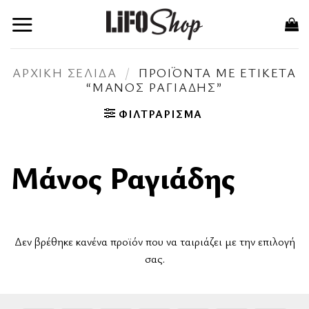
Μετάβαση
στο
περιεχόμενο
ΑΡΧΙΚΉ ΣΕΛΊΔΑ
/
ΠΡΟΪΌΝΤΑ ΜΕ ΕΤΙΚΈΤΑ
“ΜΆΝΟΣ ΡΑΓΙΆΔΗΣ”
ΦΙΛΤΡΆΡΙΣΜΑ
Μάνος Ραγιάδης
Δεν βρέθηκε κανένα προϊόν που να ταιριάζει με την επιλογή
σας.