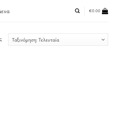
μενα
€
0.00
ς