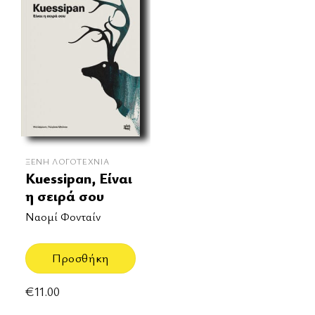
ΞΈΝΗ ΛΟΓΟΤΕΧΝΊΑ
Kuessipan, Είναι
η σειρά σου
Ναομί Φονταίν
Προσθήκη
€
11.00