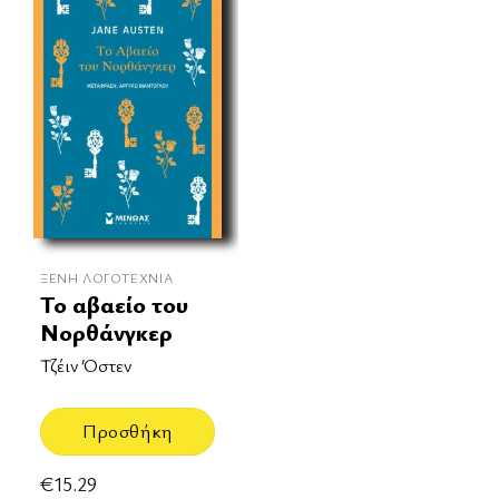
ΞΈΝΗ ΛΟΓΟΤΕΧΝΊΑ
Το αβαείο του
Νορθάνγκερ
Τζέιν Όστεν
Προσθήκη
€
15.29