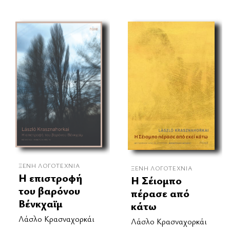
ΞΈΝΗ ΛΟΓΟΤΕΧΝΊΑ
ΞΈΝΗ ΛΟΓΟΤΕΧΝΊΑ
Η επιστροφή
Η Σέιομπο
του βαρόνου
πέρασε από
Βένκχαϊμ
κάτω
Λάσλο Κρασναχορκάι
Λάσλο Κρασναχορκάι