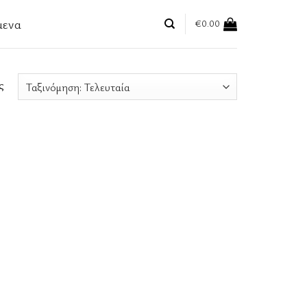
μενα
€
0.00
ς