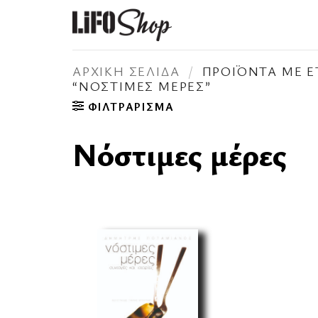
Μετάβαση
στο
περιεχόμενο
ΑΡΧΙΚΉ ΣΕΛΊΔΑ
/
ΠΡΟΪΌΝΤΑ ΜΕ Ε
“ΝΌΣΤΙΜΕΣ ΜΈΡΕΣ”
ΦΙΛΤΡΆΡΙΣΜΑ
Νόστιμες μέρες