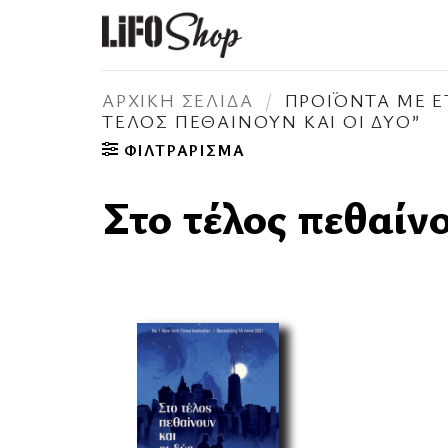
Μετάβαση
στο
περιεχόμενο
ΑΡΧΙΚΉ ΣΕΛΊΔΑ
/
ΠΡΟΪΌΝΤΑ ΜΕ ΕΤ
ΤΈΛΟΣ ΠΕΘΑΊΝΟΥΝ ΚΑΙ ΟΙ ΔΎΟ”
ΦΙΛΤΡΆΡΙΣΜΑ
Στο τέλος πεθαίνο