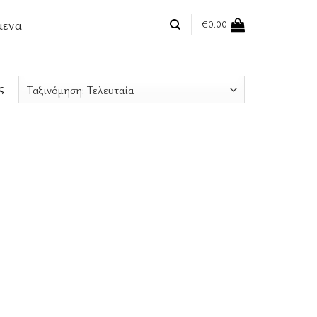
μενα
€
0.00
ς