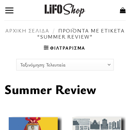
Μετάβαση
στο
περιεχόμενο
ΑΡΧΙΚΉ ΣΕΛΊΔΑ
/
ΠΡΟΪΌΝΤΑ ΜΕ ΕΤΙΚΈΤΑ
“SUMMER REVIEW”
ΦΙΛΤΡΆΡΙΣΜΑ
Summer Review