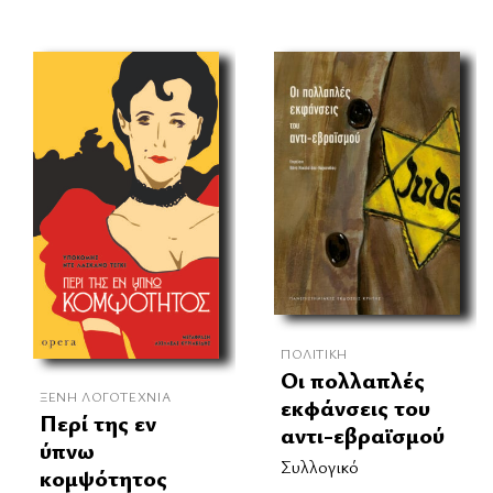
ΠΟΛΙΤΙΚΉ
Οι πολλαπλές
ΞΈΝΗ ΛΟΓΟΤΕΧΝΊΑ
εκφάνσεις του
Περί της εν
αντι-εβραϊσμού
ύπνω
Συλλογικό
κομψότητος