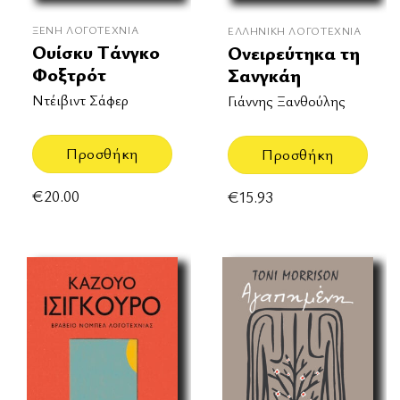
ΞΈΝΗ ΛΟΓΟΤΕΧΝΊΑ
ΕΛΛΗΝΙΚΉ ΛΟΓΟΤΕΧΝΊΑ
Ουίσκυ Τάνγκο
Ονειρεύτηκα τη
Φοξτρότ
Σανγκάη
Ντέιβιντ Σάφερ
Γιάννης Ξανθούλης
Προσθήκη
Προσθήκη
€
20.00
€
15.93