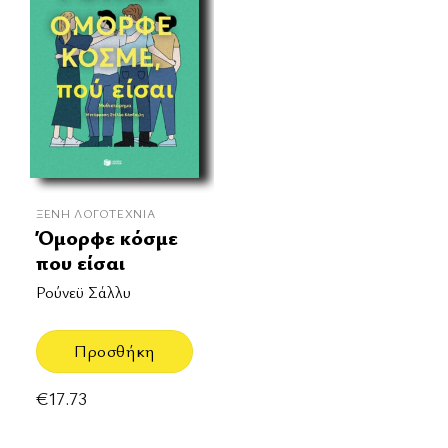
ΞΈΝΗ ΛΟΓΟΤΕΧΝΊΑ
Όμορφε κόσμε
που είσαι
Ρούνεϋ Σάλλυ
Προσθήκη
€
17.73