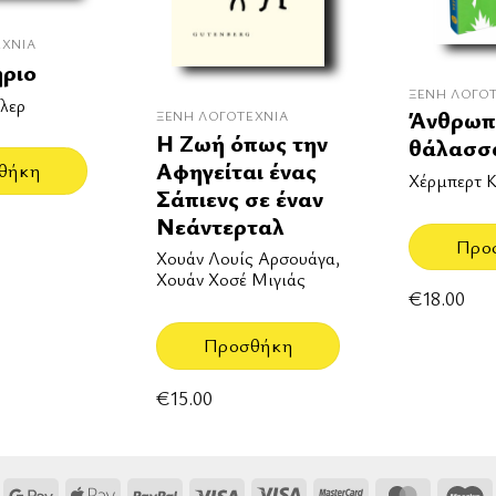
ΕΧΝΊΑ
ήριο
ΞΈΝΗ ΛΟΓΟ
λερ
Άνθρωπ
ΞΈΝΗ ΛΟΓΟΤΕΧΝΊΑ
Η Ζωή όπως την
θάλασσ
Αφηγείται ένας
θήκη
Χέρμπερτ Κ
Σάπιενς σε έναν
Νεάντερταλ
Προ
Χουάν Λουίς Αρσουάγα,
Χουάν Χοσέ Μιγιάς
€
18.00
Προσθήκη
€
15.00
Google
Apple
PayPal
Visa
Visa
MasterCard
MasterCa
M