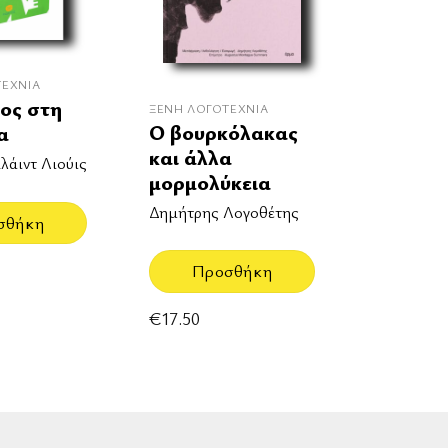
ΤΕΧΝΊΑ
ος στη
ΞΈΝΗ ΛΟΓΟΤΕΧΝΊΑ
Ο βουρκόλακας
α
και άλλα
λάιντ Λιούις
μορμολύκεια
Δημήτρης Λογοθέτης
σθήκη
Προσθήκη
€
17.50
rd
aestro