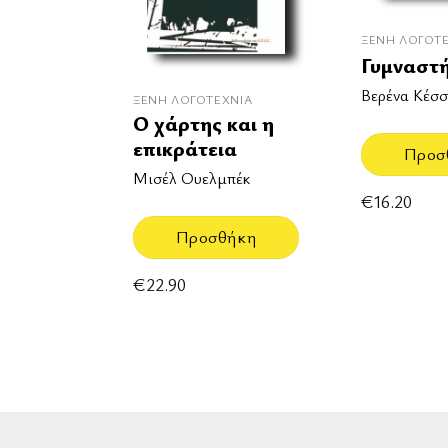
ΞΈΝΗ ΛΟΓΟΤ
Γυμναστ
Βερένα Κέσσ
ΞΈΝΗ ΛΟΓΟΤΕΧΝΊΑ
Ο χάρτης και η
επικράτεια
Προσ
Μισέλ Ουελμπέκ
€
16.20
Προσθήκη
€
22.90