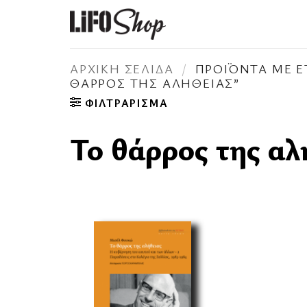
Μετάβαση
στο
περιεχόμενο
ΑΡΧΙΚΉ ΣΕΛΊΔΑ
/
ΠΡΟΪΌΝΤΑ ΜΕ ΕΤ
ΘΆΡΡΟΣ ΤΗΣ ΑΛΉΘΕΙΑΣ”
ΦΙΛΤΡΆΡΙΣΜΑ
Το θάρρος της αλ