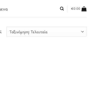
μενα
€
0.00
ς