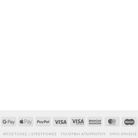
Google
Apple
PayPal
Visa
Visa
MasterCard
MasterCa
M
Pay
Pay
Electron
2
AΠΟΣΤΟΛΈΣ / ΕΠΙΣΤΡΟΦΈΣ
ΠΟΛΙΤΙΚΉ ΑΠΟΡΡΉΤΟΥ
ΌΡΟΙ ΧΡΉΣΗΣ