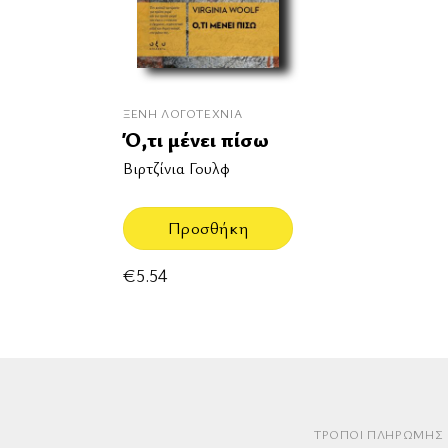
ΞΈΝΗ ΛΟΓΟΤΕΧΝΊΑ
Ό,τι μένει πίσω
Βιρτζίνια Γουλφ
Προσθήκη
€
5.54
ΤΡΌΠΟΙ ΠΛΗΡΩΜΉΣ