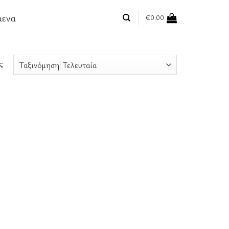
μενα
€
0.00
ς