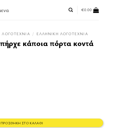
μενα
€
0.00
ΛΟΓΟΤΕΧΝΊΑ
/
ΕΛΛΗΝΙΚΉ ΛΟΓΟΤΕΧΝΊΑ
υπήρχε κάποια πόρτα κοντά
όρτα κοντά μας ποσότητα
ΠΡΟΣΘΉΚΗ ΣΤΟ ΚΑΛΆΘΙ