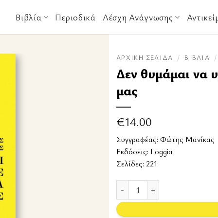
Βιβλία
Περιοδικά
Λέσχη Ανάγνωσης
Αντικεί
ΑΡΧΙΚΉ ΣΕΛΊΔΑ
/
ΒΙΒΛΊΑ
/
Δεν θυμάμαι να 
μας
€
14.00
Συγγραφέας:
Φώτης Μανίκας
Εκδόσεις:
Loggia
Σελίδες: 221
Δεν θυμάμαι να υπήρχε κάποια π