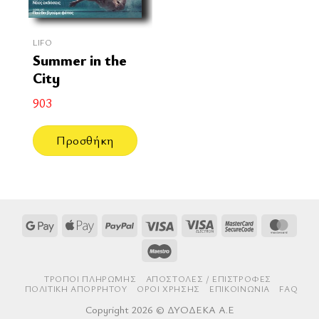
LIFO
Summer in the
City
903
Προσθήκη
Google
Apple
PayPal
Visa
Visa
MasterCard
Mast
Pay
Pay
Electron
2
Maestro
ΤΡΌΠΟΙ ΠΛΗΡΩΜΉΣ
AΠΟΣΤΟΛΈΣ / ΕΠΙΣΤΡΟΦΈΣ
ΠΟΛΙΤΙΚΉ ΑΠΟΡΡΉΤΟΥ
ΌΡΟΙ ΧΡΉΣΗΣ
ΕΠΙΚΟΙΝΩΝΊΑ
FAQ
Copyright 2026 © ΔΥΟΔΕΚΑ Α.Ε