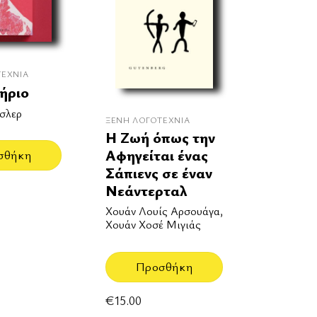
ΤΕΧΝΊΑ
ήριο
σλερ
ΞΈΝΗ ΛΟΓΟΤΕΧΝΊΑ
Η Ζωή όπως την
Αφηγείται ένας
σθήκη
Σάπιενς σε έναν
Νεάντερταλ
Χουάν Λουίς Αρσουάγα,
Χουάν Χοσέ Μιγιάς
Προσθήκη
€
15.00