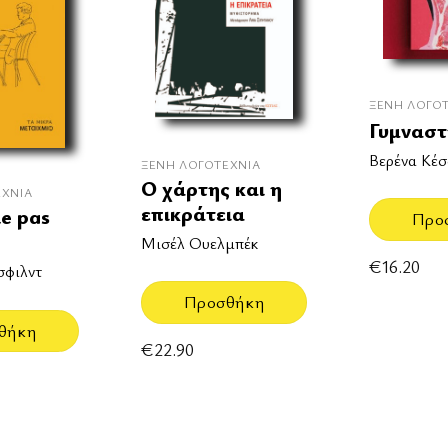
ΞΈΝΗ ΛΟΓΟ
Γυμναστ
Βερένα Κέσ
ΞΈΝΗ ΛΟΓΟΤΕΧΝΊΑ
Ο χάρτης και η
ΕΧΝΊΑ
επικράτεια
le pas
Προ
Μισέλ Ουελμπέκ
€
16.20
σφιλντ
Προσθήκη
θήκη
€
22.90