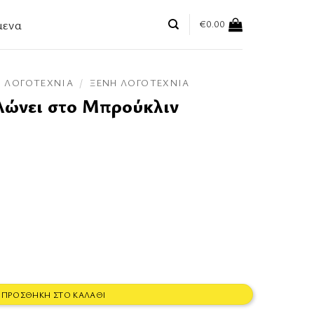
μενα
€
0.00
ΛΟΓΟΤΕΧΝΊΑ
/
ΞΈΝΗ ΛΟΓΟΤΕΧΝΊΑ
λώνει στο Μπρούκλιν
ύκλιν ποσότητα
ΠΡΟΣΘΉΚΗ ΣΤΟ ΚΑΛΆΘΙ