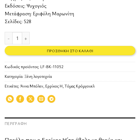
Εκδόσεις:
Ψυχογιός
Μετάφραση: Εριφύλη Μαρωνίτη
Σελίδες: 528
Γεράκια ποσότητα
ΠΡΟΣΘΉΚΗ ΣΤΟ ΚΑΛΆΘΙ
Κωδικός προϊόντος:
LF-BK-11052
Κατηγορία:
Ξένη λογοτεχνία
Ετικέτες:
Άννα Μπόλεν
,
Ερρίκος Η
,
Τόμας Κρόμγουελ
ΠΕΡΙΓΡΑΦΉ
Παρόλο που ο Ερρίκος Η΄τα έβαλε με θεούς και