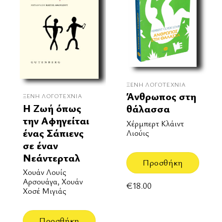
ΞΈΝΗ ΛΟΓΟΤΕΧΝΊΑ
Άνθρωπος στη
ΞΈΝΗ ΛΟΓΟΤΕΧΝΊΑ
Η Ζωή όπως
θάλασσα
την Αφηγείται
Χέρμπερτ Κλάιντ
ένας Σάπιενς
Λιούις
σε έναν
Νεάντερταλ
Προσθήκη
Χουάν Λουίς
Αρσουάγα, Χουάν
€
18.00
Χοσέ Μιγιάς
Προσθήκη