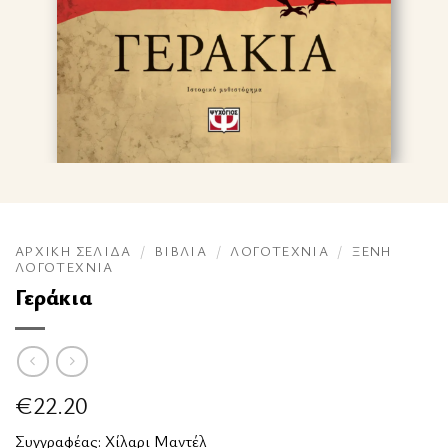
ΑΡΧΙΚΉ ΣΕΛΊΔΑ
/
ΒΙΒΛΊΑ
/
ΛΟΓΟΤΕΧΝΊΑ
/
ΞΈΝΗ
ΛΟΓΟΤΕΧΝΊΑ
Γεράκια
€
22.20
Συγγραφέας:
Χίλαρι Μαντέλ