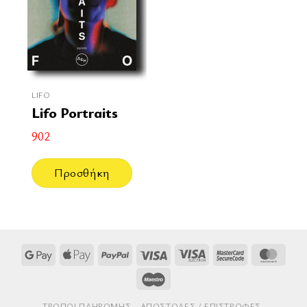
LIFO
Lifo Portraits
902
Προσθήκη
Google
Apple
PayPal
Visa
Visa
MasterCard
Mast
Pay
Pay
Electron
2
Maestro
ΤΡΌΠΟΙ ΠΛΗΡΩΜΉΣ
AΠΟΣΤΟΛΈΣ / ΕΠΙΣΤΡΟΦΈΣ