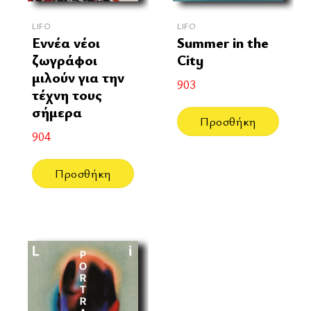
LIFO
LIFO
Εννέα νέοι
Summer in the
ζωγράφοι
City
μιλούν για την
903
τέχνη τους
σήμερα
Προσθήκη
904
Προσθήκη