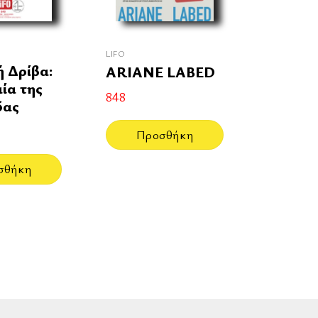
LIFO
ή Δρίβα:
ARIANE LABED
ία της
848
δας
Προσθήκη
σθήκη