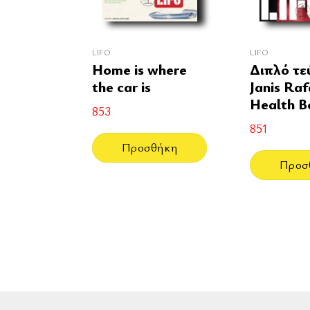
LIFO
LIFO
Home is where
Διπλό τε
the car is
Janis Raf
Health B
853
851
Προσθήκη
Προσ