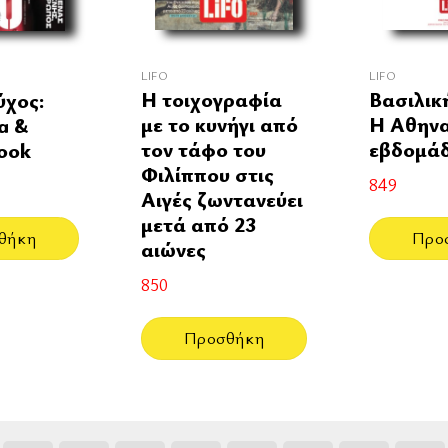
LIFO
LIFO
Η τοιχογραφία
Βασιλικ
ύχος:
με το κυνήγι από
Η Αθηνα
a &
τον τάφο του
εβδομά
ook
Φιλίππου στις
849
Αιγές ζωντανεύει
μετά από 23
Προ
θήκη
αιώνες
850
Προσθήκη