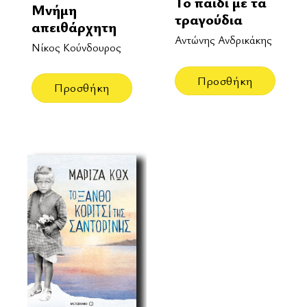
Το παιδί με τα
Μνήμη
τραγούδια
απειθάρχητη
Αντώνης Ανδρικάκης
Νίκος Κούνδουρος
Προσθήκη
Προσθήκη