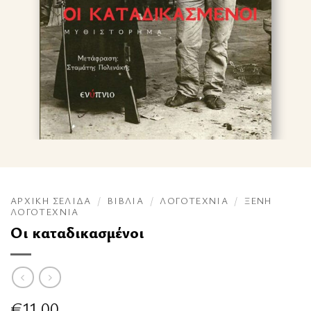
ΑΡΧΙΚΉ ΣΕΛΊΔΑ
/
ΒΙΒΛΊΑ
/
ΛΟΓΟΤΕΧΝΊΑ
/
ΞΈΝΗ
ΛΟΓΟΤΕΧΝΊΑ
Οι καταδικασμένοι
€
11.00