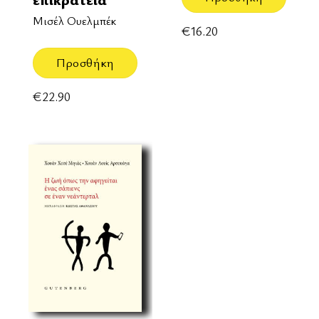
Μισέλ Ουελμπέκ
€
16.20
Προσθήκη
€
22.90