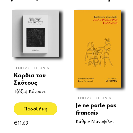
ΞΈΝΗ ΛΟΓΟΤΕΧΝΊΑ
Καρδια του
Σκότους
Τζόζεφ Κόνραντ
ΞΈΝΗ ΛΟΓΟΤΕΧΝΊΑ
Je ne parle pas
Προσθήκη
francais
Κάθριν Μάνσφιλντ
€
11.69