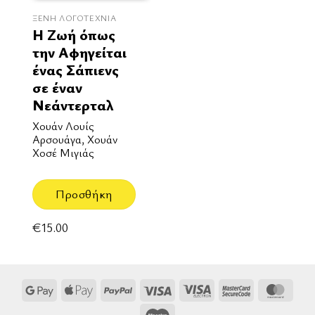
ΞΈΝΗ ΛΟΓΟΤΕΧΝΊΑ
Η Ζωή όπως
την Αφηγείται
ένας Σάπιενς
σε έναν
Νεάντερταλ
Χουάν Λουίς
Αρσουάγα, Χουάν
Χοσέ Μιγιάς
Προσθήκη
€
15.00
Google
Apple
PayPal
Visa
Visa
MasterCard
Mast
Pay
Pay
Electron
2
Maestro