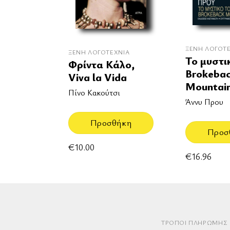
ΞΈΝΗ ΛΟΓΟΤ
ΞΈΝΗ ΛΟΓΟΤΕΧΝΊΑ
Το μυστι
Φρίντα Κάλο,
Brokeba
Viva la Vida
Mountai
Πίνο Κακούτσι
Άννυ Πρου
Προσθήκη
Προσ
€
10.00
€
16.96
ΤΡΌΠΟΙ ΠΛΗΡΩΜΉΣ