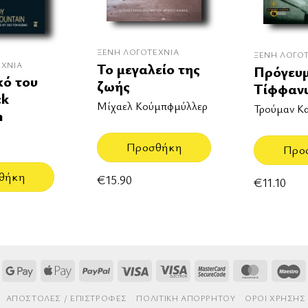
ΞΈΝΗ ΛΟΓΟΤΕΧΝΊΑ
ΞΈΝΗ ΛΟΓΟ
Το μεγαλείο της
ΕΧΝΊΑ
Πρόγευ
κό του
ζωής
Tίφφαν
ck
Μίχαελ Κούμπφμύλλερ
Τρούμαν Κ
n
Προσθήκη
Προ
θήκη
€
15.90
€
11.10
Google
Apple
PayPal
Visa
Visa
MasterCard
MasterCa
M
Pay
Pay
Electron
2
AΠΟΣΤΟΛΈΣ / ΕΠΙΣΤΡΟΦΈΣ
ΠΟΛΙΤΙΚΉ ΑΠΟΡΡΉΤΟΥ
ΌΡΟΙ ΧΡΉΣΗΣ