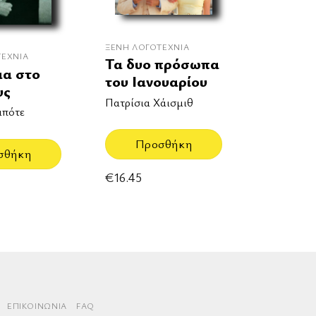
ΞΈΝΗ ΛΟΓΟΤΕΧΝΊΑ
ΤΕΧΝΊΑ
Τα δυο πρόσωπα
μα στο
του Ιανουαρίου
υς
Πατρίσια Χάισμιθ
απότε
Προσθήκη
σθήκη
€
16.45
rd
aestro
ΕΠΙΚΟΙΝΩΝΊΑ
FAQ