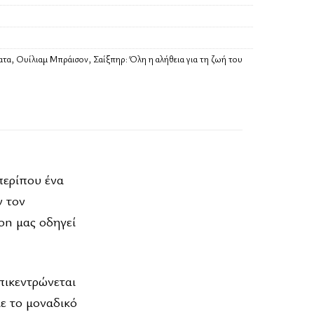
ατα
,
Ουίλιαμ Μπράισον
,
Σαίξπηρ: Όλη η αλήθεια για τη ζωή του
περίπου ένα
ν τον
on μας οδηγεί
πικεντρώνεται
με το μοναδικό