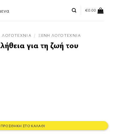
μενα
€
0.00
ΛΟΓΟΤΕΧΝΊΑ
/
ΞΈΝΗ ΛΟΓΟΤΕΧΝΊΑ
λήθεια για τη ζωή του
ζωή του ποσότητα
ΠΡΟΣΘΉΚΗ ΣΤΟ ΚΑΛΆΘΙ