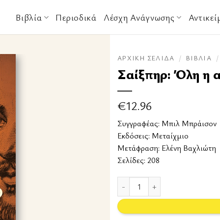
Βιβλία
Περιοδικά
Λέσχη Ανάγνωσης
Αντικεί
ΑΡΧΙΚΉ ΣΕΛΊΔΑ
/
ΒΙΒΛΊΑ
/
Σαίξπηρ: Όλη η α
€
12.96
Συγγραφέας:
Μπιλ Μπράισον
Εκδόσεις:
Μεταίχμιο
Μετάφραση: Ελένη Βαχλιώτη
Σελίδες: 208
Σαίξπηρ: Όλη η αλήθεια για τη 