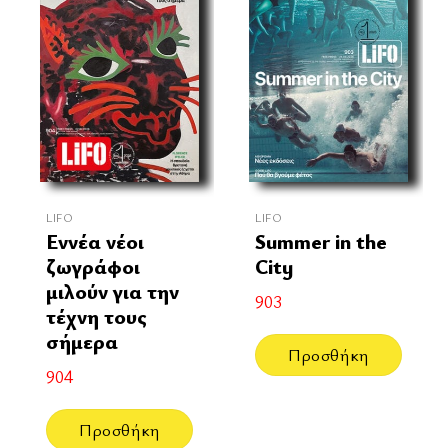
LIFO
LIFO
Εννέα νέοι
Summer in the
ζωγράφοι
City
μιλούν για την
903
τέχνη τους
σήμερα
Προσθήκη
904
Προσθήκη