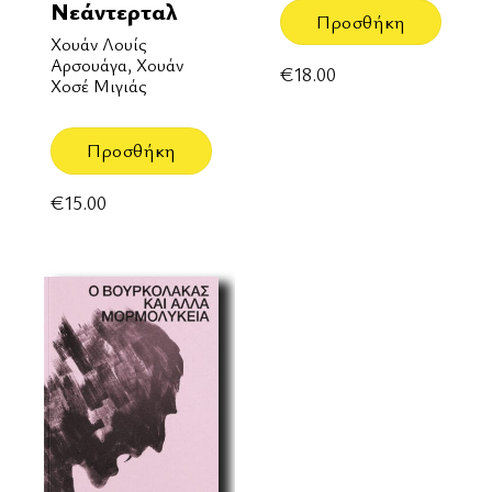
Νεάντερταλ
Προσθήκη
Χουάν Λουίς
Αρσουάγα, Χουάν
€
18.00
Χοσέ Μιγιάς
Προσθήκη
€
15.00