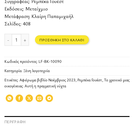
Συγγραφέας:
Ρεμπέκα Γουέστ
Εκδόσεις:
Μεταίχμιο
Μετάφραση: Κλαίρη Παπαμιχαήλ
Σελίδες: 408
Το χρονικό μιας οικογένειας: Αυτή η πραγματική νύχτα ποσότητα
ΠΡΟΣΘΉΚΗ ΣΤΟ ΚΑΛΆΘΙ
Κωδικός προϊόντος:
LF-BK-10090
Κατηγορία:
Ξένη λογοτεχνία
Ετικέτες:
Αφιέρωμα βιβλίο Νοέμβριος 2023
,
Ρεμπέκα Γουέστ
,
Το χρονικό μιας
οικογένειας: Αυτή η πραγματική νύχτα
ΠΕΡΙΓΡΑΦΉ