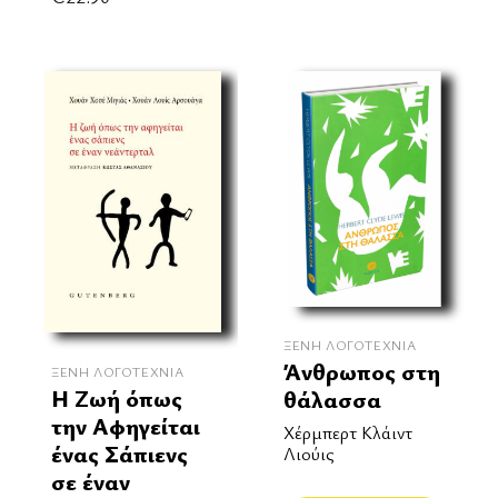
ΞΈΝΗ ΛΟΓΟΤΕΧΝΊΑ
Άνθρωπος στη
ΞΈΝΗ ΛΟΓΟΤΕΧΝΊΑ
Η Ζωή όπως
θάλασσα
την Αφηγείται
Χέρμπερτ Κλάιντ
ένας Σάπιενς
Λιούις
σε έναν