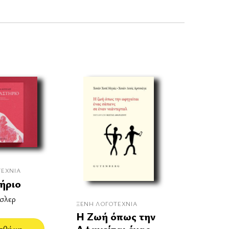
ΤΕΧΝΊΑ
ήριο
σλερ
ΞΈΝΗ ΛΟΓΟΤΕΧΝΊΑ
Η Ζωή όπως την
Αφηγείται ένας
σθήκη