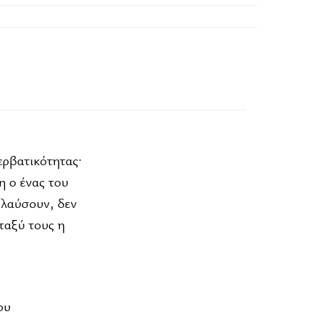
ερβατικότητας·
η ο ένας του
ολαύσουν, δεν
ταξύ τους η
ου