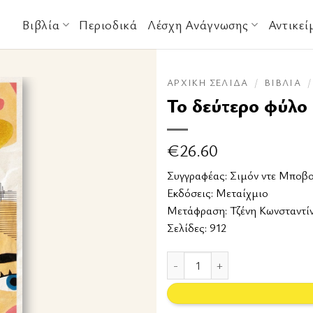
Βιβλία
Περιοδικά
Λέσχη Ανάγνωσης
Αντικεί
ΑΡΧΙΚΉ ΣΕΛΊΔΑ
/
ΒΙΒΛΊΑ
/
Το δεύτερο φύλο
€
26.60
Συγγραφέας:
Σιμόν ντε Μποβ
Εκδόσεις:
Μεταίχμιο
Μετάφραση: Τζένη Κωνσταντί
Σελίδες: 912
Το δεύτερο φύλο ποσότητα