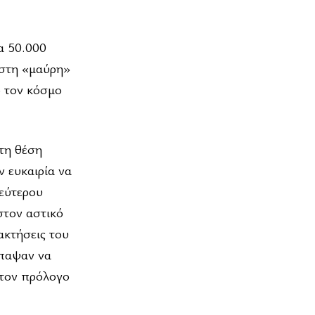
α 50.000
 στη «μαύρη»
ο τον κόσμο
τη θέση
ν ευκαιρία να
Δεύτερου
στον αστικό
ακτήσεις του
έπαψαν να
 τον πρόλογο