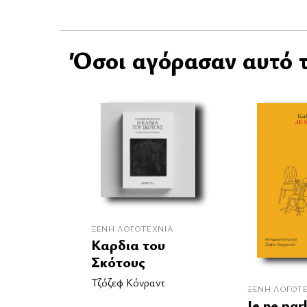
Όσοι αγόρασαν αυτό τ
ΞΈΝΗ ΛΟΓΟΤΕΧΝΊΑ
Καρδια του
Σκότους
Τζόζεφ Κόνραντ
ΞΈΝΗ ΛΟΓΟΤ
Je ne par