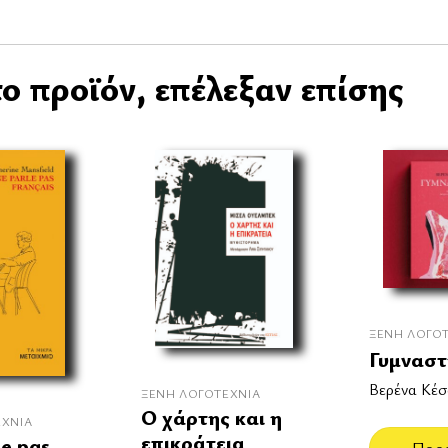
ο προϊόν, επέλεξαν επίσης
ΞΈΝΗ ΛΟΓΟ
Γυμναστ
Βερένα Κέσ
ΞΈΝΗ ΛΟΓΟΤΕΧΝΊΑ
Ο χάρτης και η
ΕΧΝΊΑ
επικράτεια
le pas
Προ