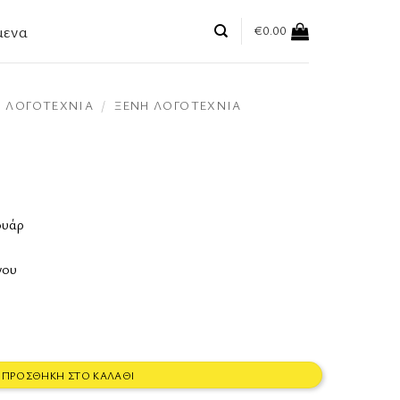
μενα
€
0.00
ΛΟΓΟΤΕΧΝΊΑ
/
ΞΈΝΗ ΛΟΓΟΤΕΧΝΊΑ
ουάρ
νου
ΠΡΟΣΘΉΚΗ ΣΤΟ ΚΑΛΆΘΙ