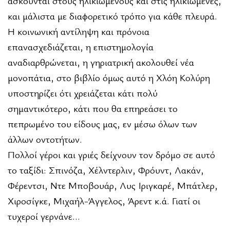
ασκούνται στους ηλικιωμένους και στις ηλικιωμένες,
και μάλιστα με διαφορετικό τρόπο για κάθε πλευρά.
Η κοινωνική αντίληψη και πρόνοια
επανασχεδιάζεται, η επιστημολογία
αναδιαρθρώνεται, η γηριατρική ακολουθεί νέα
μονοπάτια, στο βιβλίο όμως αυτό η Χλόη Κολύρη
υποστηρίζει ότι χρειάζεται κάτι πολύ
σημαντικότερο, κάτι που θα επηρεάσει το
πεπρωμένο του είδους μας, εν μέσω όλων των
άλλων οντοτήτων.
Πολλοί γέροι και γριές δείχνουν τον δρόμο σε αυτό
το ταξίδι: Σπινόζα, Χέλντερλιν, Φρόυντ, Λακάν,
Φέρεντσι, Ντε Μπoβουάρ, Λυς Ιριγκαρέ, Μπάτλερ,
Xιροσίγκε, Μιχαήλ-Άγγελος, Άρεντ κ.ά. Γιατί οι
τυχεροί γερνάνε…