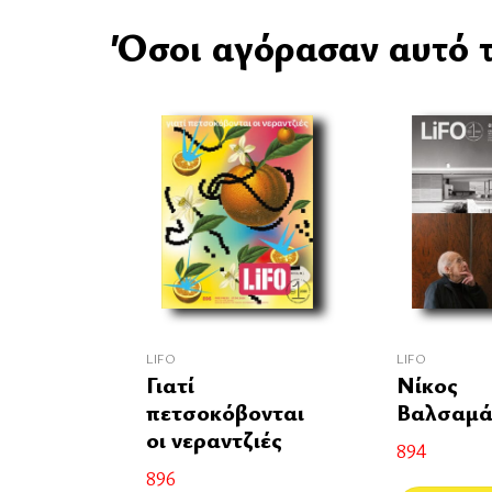
Όσοι αγόρασαν αυτό τ
LIFO
LIFO
Γιατί
Νίκος
πετσοκόβονται
Βαλσαμά
οι νεραντζιές
894
896