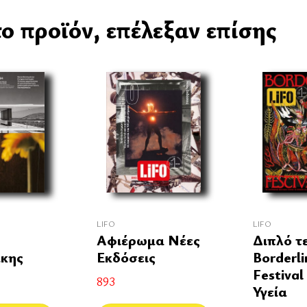
ο προϊόν, επέλεξαν επίσης
LIFO
LIFO
Αφιέρωμα Νέες
Διπλό τ
κης
Εκδόσεις
Borderli
Festival
893
Υγεία