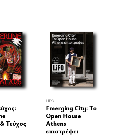
LIFO
εύχος:
Emerging City: Το
ne
Open House
 & Τεύχος
Athens
επιστρέφει