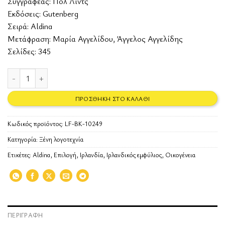
Συγγραφέας:
Πολ Λιντς
Εκδόσεις:
Gutenberg
Σειρά: Aldina
Μετάφραση: Μαρία Αγγελίδου, Άγγελος Αγγελίδης
Σελίδες: 345
Το τραγούδι του Προφήτη ποσότητα
ΠΡΟΣΘΉΚΗ ΣΤΟ ΚΑΛΆΘΙ
Κωδικός προϊόντος:
LF-BK-10249
Κατηγορία:
Ξένη λογοτεχνία
Ετικέτες:
Aldina
,
Επιλογή
,
Ιρλανδία
,
Ιρλανδικός εμφύλιος
,
Οικογένεια
ΠΕΡΙΓΡΑΦΉ