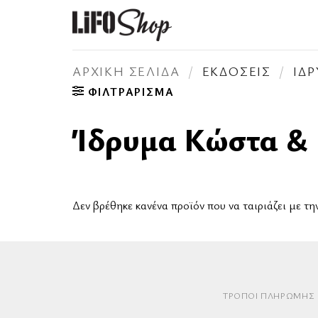
Μετάβαση
στο
περιεχόμενο
ΑΡΧΙΚΉ ΣΕΛΊΔΑ
/
ΕΚΔΌΣΕΙΣ
/
ΊΔΡ
ΦΙΛΤΡΆΡΙΣΜΑ
Ίδρυμα Κώστα & 
Δεν βρέθηκε κανένα προϊόν που να ταιριάζει με τη
ΤΡΌΠΟΙ ΠΛΗΡΩΜΉΣ