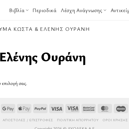
Βιβλία
Περιοδικά
Λέσχη Ανάγνωσης
Αντικεί
ΥΜΑ ΚΏΣΤΑ & ΕΛΈΝΗΣ ΟΥΡΆΝΗ
Ελένης Ουράνη
ν επιλογή σας.
Google
Apple
PayPal
Visa
Visa
MasterCard
MasterCa
M
Pay
Pay
Electron
2
AΠΟΣΤΟΛΈΣ / ΕΠΙΣΤΡΟΦΈΣ
ΠΟΛΙΤΙΚΉ ΑΠΟΡΡΉΤΟΥ
ΌΡΟΙ ΧΡΉΣΗΣ
Copyright 2026 © ΔΥΟΔΕΚΑ Α.Ε