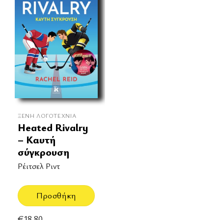
ΞΈΝΗ ΛΟΓΟΤΕΧΝΊΑ
Heated Rivalry
– Καυτή
σύγκρουση
Ρέιτσελ Ριντ
Προσθήκη
€
18.80