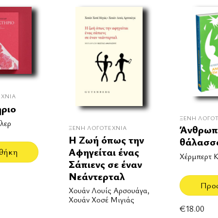
ΕΧΝΊΑ
ήριο
ΞΈΝΗ ΛΟΓΟ
λερ
Άνθρωπ
ΞΈΝΗ ΛΟΓΟΤΕΧΝΊΑ
Η Ζωή όπως την
θάλασσ
Αφηγείται ένας
θήκη
Χέρμπερτ Κ
Σάπιενς σε έναν
Νεάντερταλ
Προ
Χουάν Λουίς Αρσουάγα,
Χουάν Χοσέ Μιγιάς
€
18.00