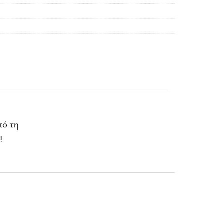
πό τη
!