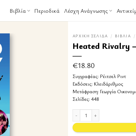
Βιβλία
Περιοδικά
Λέσχη Ανάγνωσης
Αντικεί
ΑΡΧΙΚΉ ΣΕΛΊΔΑ
/
ΒΙΒΛΊΑ
/
Heated Rivalry 
€
18.80
Συγγραφέας:
Ρέιτσελ Ριντ
Εκδόσεις:
Κλειδάριθμος
Μετάφραση: Γεωργία Οικονο
Σελίδες: 448
Heated Rivalry – Καυτή σύγκρου