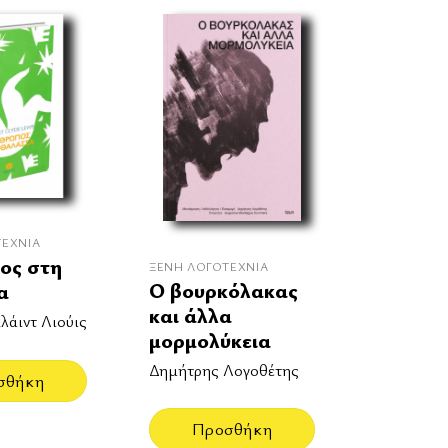
ΤΕΧΝΊΑ
ος στη
ΞΈΝΗ ΛΟΓΟΤΕΧΝΊΑ
Ο βουρκόλακας
α
και άλλα
λάιντ Λιούις
μορμολύκεια
Δημήτρης Λογοθέτης
σθήκη
Προσθήκη