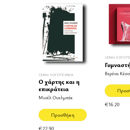
ΞΈΝΗ ΛΟΓΟΤ
Γυμναστ
Βερένα Κέσσ
ΞΈΝΗ ΛΟΓΟΤΕΧΝΊΑ
Ο χάρτης και η
επικράτεια
Προσ
Μισέλ Ουελμπέκ
€
16.20
Προσθήκη
€
22.90